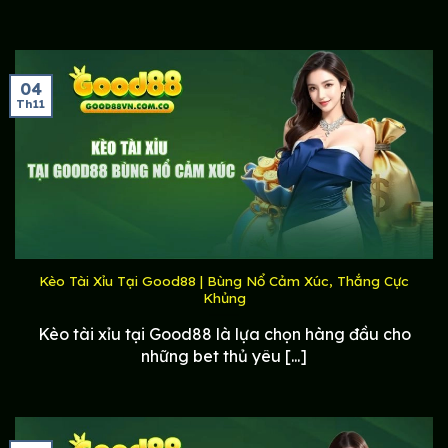
04
Th11
Kèo Tài Xỉu Tại Good88 | Bùng Nổ Cảm Xúc, Thắng Cực
Khủng
Kèo tài xỉu tại Good88 là lựa chọn hàng đầu cho
những bet thủ yêu [...]