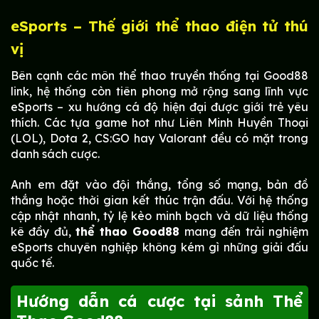
eSports – Thế giới thể thao điện tử thú
vị
Bên cạnh các môn thể thao truyền thống tại Good88
link, hệ thống còn tiên phong mở rộng sang lĩnh vực
eSports – xu hướng cá độ hiện đại được giới trẻ yêu
thích. Các tựa game hot như Liên Minh Huyền Thoại
(LOL), Dota 2, CS:GO hay Valorant đều có mặt trong
danh sách cược.
Anh em đặt vào đội thắng, tổng số mạng, bản đồ
thắng hoặc thời gian kết thúc trận đấu. Với hệ thống
cập nhật nhanh, tỷ lệ kèo minh bạch và dữ liệu thống
kê đầy đủ,
thể thao Good88
mang đến trải nghiệm
eSports chuyên nghiệp không kém gì những giải đấu
quốc tế.
Hướng dẫn cá cược tại sảnh Thể