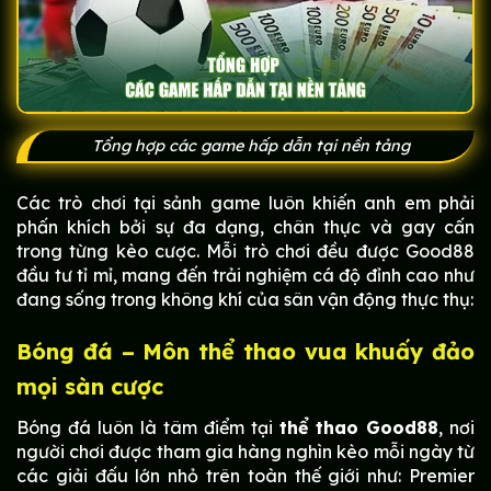
Tổng hợp các game hấp dẫn tại nền tảng
Các trò chơi tại sảnh game luôn khiến anh em phải
phấn khích bởi sự đa dạng, chân thực và gay cấn
trong từng kèo cược. Mỗi trò chơi đều được Good88
đầu tư tỉ mỉ, mang đến trải nghiệm cá độ đỉnh cao như
đang sống trong không khí của sân vận động thực thụ:
Bóng đá – Môn thể thao vua khuấy đảo
mọi sàn cược
Bóng đá luôn là tâm điểm tại
thể thao Good88
, nơi
người chơi được tham gia hàng nghìn kèo mỗi ngày từ
các giải đấu lớn nhỏ trên toàn thế giới như: Premier