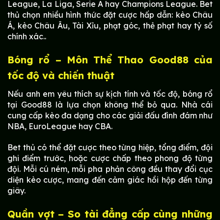
League, La Liga, Serie A hay Champions League. Bet
thủ chọn nhiều hình thức đặt cược hấp dẫn: kèo Châu
Á, kèo Châu Âu, Tài Xỉu, phạt góc, thẻ phạt hay tỷ số
chính xác..
Bóng rổ – Môn Thể Thao Good88 của
tốc độ và chiến thuật
Nếu anh em yêu thích sự kịch tính và tốc độ, bóng rổ
tại Good88 là lựa chọn không thể bỏ qua. Nhà cái
cung cấp kèo đa dạng cho các giải đấu đình đám như
NBA, EuroLeague hay CBA.
Bet thủ có thể đặt cược theo từng hiệp, tổng điểm, đội
ghi điểm trước, hoặc cược chấp theo phong độ từng
đội. Mỗi cú ném, mỗi pha phản công đều thay đổi cục
diện kèo cược, mang đến cảm giác hồi hộp đến từng
giây.
Quần vợt – So tài đẳng cấp cùng những