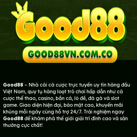
Good88
– Nhà cái cá cược trực tuyến uy tín hàng đầu
Việt Nam, quy tụ hàng loạt trò chơi hấp dẫn như cá
cược thể thao, casino, bắn cá, lô đề, đá gà và slot
game. Giao diện hiện đại, bảo mật cao, khuyến mãi
khủng mỗi ngày cùng hỗ trợ 24/7. Trải nghiệm ngay
Good88
để khám phá thế giới giải trí đỉnh cao và săn
thưởng cực chất!