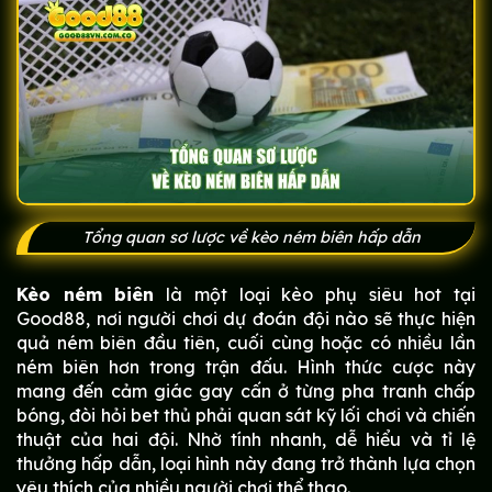
Tổng quan sơ lược về kèo ném biên hấp dẫn
Kèo ném biên
là một loại kèo phụ siêu hot tại
Good88, nơi người chơi dự đoán đội nào sẽ thực hiện
quả ném biên đầu tiên, cuối cùng hoặc có nhiều lần
ném biên hơn trong trận đấu. Hình thức cược này
mang đến cảm giác gay cấn ở từng pha tranh chấp
bóng, đòi hỏi bet thủ phải quan sát kỹ lối chơi và chiến
thuật của hai đội. Nhờ tính nhanh, dễ hiểu và tỉ lệ
thưởng hấp dẫn, loại hình này đang trở thành lựa chọn
yêu thích của nhiều người chơi thể thao.