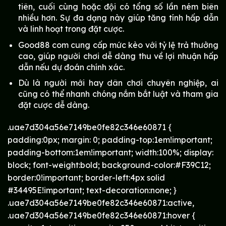
tiên, cuối cùng hoặc đội có tổng số lần ném biên
nhiều hơn. Sự đa dạng này giúp tăng tính hấp dẫn
và linh hoạt trong đặt cược.
Good88 com cung cấp mức kèo với tỷ lệ trả thưởng
cao, giúp người chơi dễ dàng thu về lợi nhuận hấp
dẫn nếu dự đoán chính xác.
Dù là người mới hay dân chơi chuyên nghiệp, ai
cũng có thể nhanh chóng nắm bắt luật và tham gia
đặt cược dễ dàng.
.uae7d304a56e7149be0fe82c346e60871 {
padding:0px; margin: 0; padding-top:1em!important;
padding-bottom:1em!important; width:100%; display:
block; font-weight:bold; background-color:#F39C12;
border:0!important; border-left:4px solid
#34495E!important; text-decoration:none; }
.uae7d304a56e7149be0fe82c346e60871:active,
.uae7d304a56e7149be0fe82c346e60871:hover {