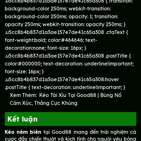
.u5cc8b4b837d1a3ae157e7de41c65a308 { transition:
background-color 250ms; webkit-transition:
background-color 250ms; opacity: 1; transition:
opacity 250ms; webkit-transition: opacity 250ms; }
.u5cc8b4b837d1a3ae157e7de41c65a308 .ctaText {
font-weight:bold; color:#464646; text-
decoration:none; font-size: 16px; }
.u5cc8b4b837d1a3ae157e7de41c65a308 .postTitle {
color:#000000; text-decoration: underline!important;
font-size: 16px; }
.u5cc8b4b837d1a3ae157e7de41c65a308:hover
.postTitle { text-decoration: underline!important; }
Xem Thêm:
Kèo Tài Xỉu Tại Good88 | Bùng Nổ
Cảm Xúc, Thắng Cực Khủng
Kết luận
Kèo ném biên
tại Good88 mang đến trải nghiệm cá
cược đầy chiến thuật và kịch tính cho người yêu bóng