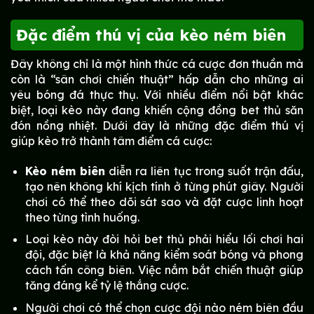
Đặc điểm thú vị của kèo ném biên
Đây không chỉ là một hình thức cá cược đơn thuần mà
còn là “sân chơi chiến thuật” hấp dẫn cho những ai
yêu bóng đá thực thụ. Với nhiều điểm nổi bật khác
biệt, loại kèo này đang khiến cộng đồng bet thủ săn
đón nồng nhiệt. Dưới đây là những đặc điểm thú vị
giúp kèo trở thành tâm điểm cá cược:
Kèo ném biên
diễn ra liên tục trong suốt trận đấu,
tạo nên không khí kịch tính ở từng phút giây. Người
chơi có thể theo dõi sát sao và đặt cược linh hoạt
theo từng tình huống.
Loại kèo này đòi hỏi bet thủ phải hiểu lối chơi hai
đội, đặc biệt là khả năng kiểm soát bóng và phong
cách tấn công biên. Việc nắm bắt chiến thuật giúp
tăng đáng kể tỷ lệ thắng cược.
Người chơi có thể chọn cược đội nào ném biên đầu