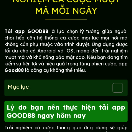
MÀ MỖI NGÀY
Tải app GOOD88
là lựa chọn lý tưởng giúp người
chơi tiếp cận hệ thống cá cược mọi lúc mọi nơi mà
không cần phụ thuộc vào trình duyệt. Ứng dụng được
tối ưu cho cả Android và iOS, mang đến trải nghiệm
mượt mà và khả năng bảo mật cao. Nếu bạn đang tìm
kiếm sự tiện lợi và hiệu quả trong từng phiên cược, app
Good88
là công cụ không thể thiếu.
Mục lục
Lý do bạn nên thực hiện tải app
GOOD88 ngay hôm nay
Trải nghiệm cá cược thông qua ứng dụng sẽ giúp