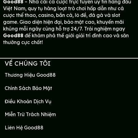
Good88
– Nhà cái cá cược trực tuyến uy tín hàng đầu
Việt Nam, quy tụ hàng loạt trò chơi hấp dẫn như cá
cược thể thao, casino, bắn cá, lô đề, đá gà và slot
game. Giao diện hiện đại, bảo mật cao, khuyến mãi
khủng mỗi ngày cùng hỗ trợ 24/7. Trải nghiệm ngay
Good88
để khám phá thế giới giải trí đỉnh cao và săn
thưởng cực chất!
VỀ CHÚNG TÔI
Thương Hiệu Good88
Chính Sách Bảo Mật
Điều Khoản Dịch Vụ
Miễn Trừ Trách Nhiệm
Liên Hệ Good88