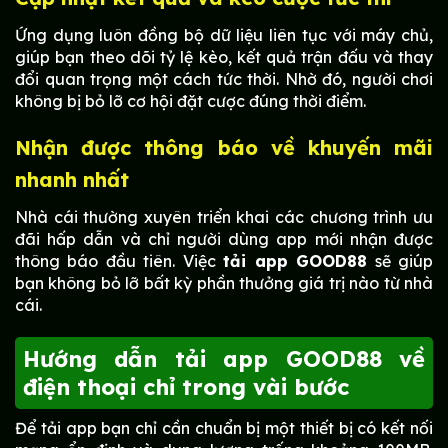
Ứng dụng luôn đồng bộ dữ liệu liên tục với máy chủ,
giúp bạn theo dõi tỷ lệ kèo, kết quả trận đấu và thay
đổi quan trọng một cách tức thời. Nhờ đó, người chơi
không bị bỏ lỡ cơ hội đặt cược đúng thời điểm.
Nhận được thông báo về khuyến mãi
nhanh nhất
Nhà cái thường xuyên triển khai các chương trình ưu
đãi hấp dẫn và chỉ người dùng app mới nhận được
thông báo đầu tiên. Việc
tải app GOOD88
sẽ giúp
bạn không bỏ lỡ bất kỳ phần thưởng giá trị nào từ nhà
cái.
Hướng dẫn tải app GOOD88 về
điện thoại chỉ trong vài bước
Để tải app bạn chỉ cần chuẩn bị một thiết bị có kết nối