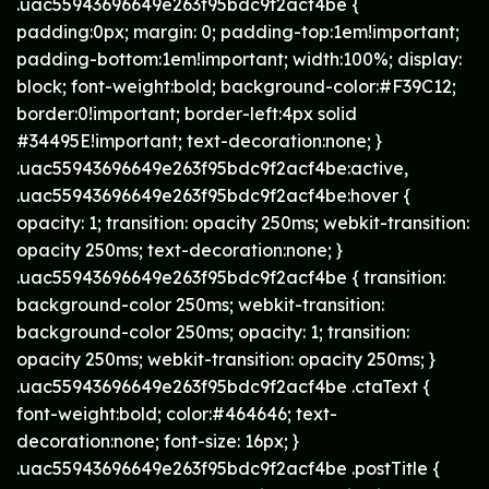
.uac55943696649e263f95bdc9f2acf4be {
padding:0px; margin: 0; padding-top:1em!important;
padding-bottom:1em!important; width:100%; display:
block; font-weight:bold; background-color:#F39C12;
border:0!important; border-left:4px solid
#34495E!important; text-decoration:none; }
.uac55943696649e263f95bdc9f2acf4be:active,
.uac55943696649e263f95bdc9f2acf4be:hover {
opacity: 1; transition: opacity 250ms; webkit-transition:
opacity 250ms; text-decoration:none; }
.uac55943696649e263f95bdc9f2acf4be { transition:
background-color 250ms; webkit-transition:
background-color 250ms; opacity: 1; transition:
opacity 250ms; webkit-transition: opacity 250ms; }
.uac55943696649e263f95bdc9f2acf4be .ctaText {
font-weight:bold; color:#464646; text-
decoration:none; font-size: 16px; }
.uac55943696649e263f95bdc9f2acf4be .postTitle {