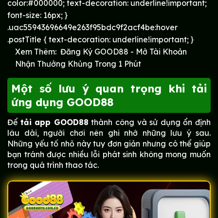
color:#000000; text-decoration: underline!important;
font-size: 16px; }
.uac55943696649e263f95bdc9f2acf4be:hover
.postTitle { text-decoration: underline!important; }
Xem Thêm:
Đăng Ký GOOD88 - Mở Tài Khoản
Nhận Thưởng Khủng Trong 1 Phút
Một số lưu ý quan trọng khi tải
ứng dụng GOOD88
Để
tải app GOOD88
thành công và sử dụng ổn định
lâu dài, người chơi nên ghi nhớ những lưu ý sau.
Những yếu tố nhỏ này tuy đơn giản nhưng có thể giúp
bạn tránh được nhiều lỗi phát sinh không mong muốn
trong quá trình thao tác.