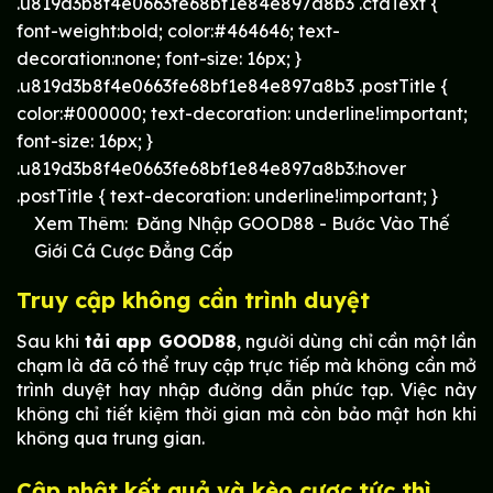
.u819d3b8f4e0663fe68bf1e84e897a8b3 .ctaText {
font-weight:bold; color:#464646; text-
decoration:none; font-size: 16px; }
.u819d3b8f4e0663fe68bf1e84e897a8b3 .postTitle {
color:#000000; text-decoration: underline!important;
font-size: 16px; }
.u819d3b8f4e0663fe68bf1e84e897a8b3:hover
.postTitle { text-decoration: underline!important; }
Xem Thêm:
Đăng Nhập GOOD88 - Bước Vào Thế
Giới Cá Cược Đẳng Cấp
Truy cập không cần trình duyệt
Sau khi
tải app GOOD88
, người dùng chỉ cần một lần
chạm là đã có thể truy cập trực tiếp mà không cần mở
trình duyệt hay nhập đường dẫn phức tạp. Việc này
không chỉ tiết kiệm thời gian mà còn bảo mật hơn khi
không qua trung gian.
Cập nhật kết quả và kèo cược tức thì