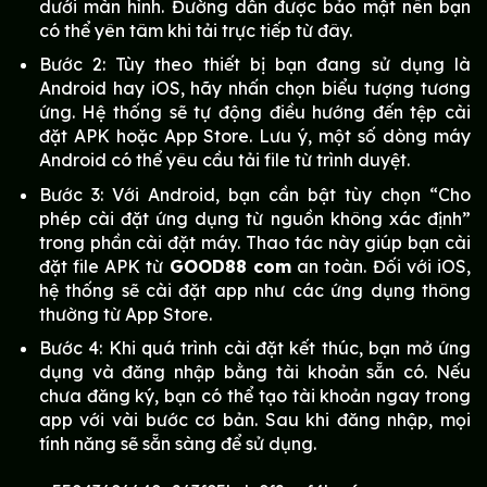
dưới màn hình. Đường dẫn được bảo mật nên bạn
có thể yên tâm khi tải trực tiếp từ đây.
Bước 2: Tùy theo thiết bị bạn đang sử dụng là
Android hay iOS, hãy nhấn chọn biểu tượng tương
ứng. Hệ thống sẽ tự động điều hướng đến tệp cài
đặt APK hoặc App Store. Lưu ý, một số dòng máy
Android có thể yêu cầu tải file từ trình duyệt.
Bước 3: Với Android, bạn cần bật tùy chọn “Cho
phép cài đặt ứng dụng từ nguồn không xác định”
trong phần cài đặt máy. Thao tác này giúp bạn cài
đặt file APK từ
GOOD88 com
an toàn. Đối với iOS,
hệ thống sẽ cài đặt app như các ứng dụng thông
thường từ App Store.
Bước 4: Khi quá trình cài đặt kết thúc, bạn mở ứng
dụng và đăng nhập bằng tài khoản sẵn có. Nếu
chưa đăng ký, bạn có thể tạo tài khoản ngay trong
app với vài bước cơ bản. Sau khi đăng nhập, mọi
tính năng sẽ sẵn sàng để sử dụng.