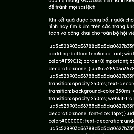
đầu hệ thống GOOD88 tiến hành kiểm
để tránh mọi sai lệch.
Khi kết quả được công bố, người chơ
hình hay tìm kiếm trên các trang kh
toàn và công khai cho toàn bộ hội vi
.ud5c528903a36788d5a5da0627b33f27
padding-bottom:1em!important; width
color:#F39C12; border:0!important; b
decoration:none; } .ud5c528903a367
.ud5c528903a36788d5a5da0627b33f276:
transition: opacity 250ms; text-dec
transition: background-color 250ms; 
transition: opacity 250ms; webkit-tran
.ud5c528903a36788d5a5da0627b33f276 
decoration:none; font-size: 16px; }
color:#000000; text-decoration: under
.ud5c528903a36788d5a5da0627b33f276: