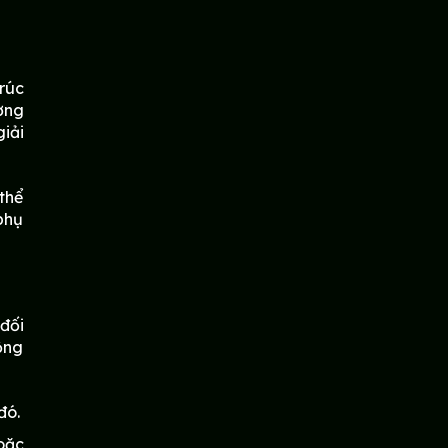
rúc
ơng
giải
thể
phụ
đối
động
đó.
hoặc