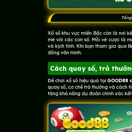
Tổng
Xổ số khu vực miền Bắc còn là nơi kế
mê với các con số. Mỗi vé cược là m
và kịch tính. Khi bạn tham gia qua
l
đồng văn minh.
Cách quay số, trả thưởn
Để chơi xổ số
hiệu quả tại
GOOD88 
quay số, cơ chế trả thưởng và cách t
tăng khả năng dự đoán chính xác kết