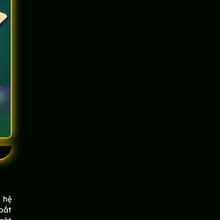
 hệ
bắt