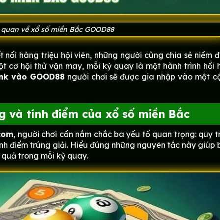
 quan về xổ số miền Bắc GOOD88
t nối hàng triệu hội viên, những người cùng chia sẻ niềm 
ột cơ hội thử vận may, mỗi kỳ quay là một hành trình hồi 
ink vào GOOD88
người chơi sẽ được gia nhập vào một c
g và tính điểm của xổ số miền Bắc
com
, người chơi cần nắm chắc ba yếu tố quan trọng: quy t
ính điểm trúng giải. Hiểu đúng những nguyên tắc này giúp 
 quả trong mỗi kỳ quay.