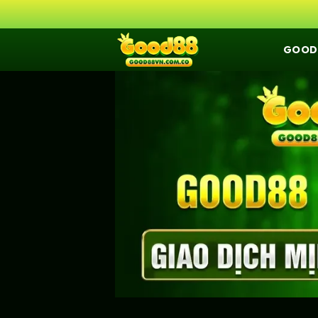
Chuyển
đến
nội
GOOD
dung