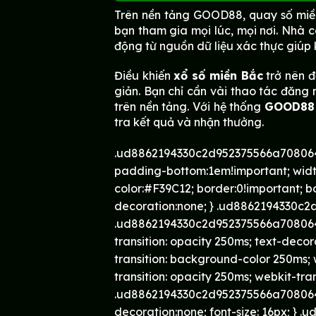
Trên nền tảng GOOD88, quay số miền 
bạn tham gia mọi lúc, mọi nơi. Nhà 
động từ nguồn dữ liệu xác thực giúp
Điều khiến
xổ số miền Bắc
trở nên đ
giản. Bạn chỉ cần vài thao tác đăng
trên nền tảng. Với hệ thống
GOOD88 
tra kết quả và nhận thưởng.
.ud8862194330c2d952375566a7080640
padding-bottom:1em!important; width
color:#F39C12; border:0!important; b
decoration:none; } .ud8862194330c2
.ud8862194330c2d952375566a70806406:
transition: opacity 250ms; text-dec
transition: background-color 250ms; 
transition: opacity 250ms; webkit-tran
.ud8862194330c2d952375566a70806406 
decoration:none; font-size: 16px; }