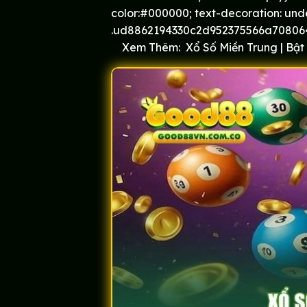
color:#000000; text-decoration: under
.ud8862194330c2d952375566a70806406:
Xem Thêm:
Xổ Số Miền Trung | Bậ