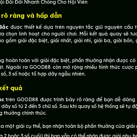
ội Đổi Đời Nhanh Chóng Cho Hội Viên
, rõ ràng và hấp dẫn
 Bắc
được thiết kế dựa trên nguyên tắc giữ nguyên cấu t
a chọn linh hoạt cho người chơi. Mỗi kết quả quay sẽ tư
gồm giải đặc biệt, giải nhất, giải nhì, giải ba, giải bốn, 
ng hoàn toàn với giải đặc biệt, phần thưởng nhận được có 
ặt. Ngoài ra GOOD88 còn mở rộng nhiều hình thức cược 
 số, 3 số hoặc tổ hợp dãy ngẫu nhiên.
kết quả
ắc
trên GOOD88 được trình bày rõ ràng để bạn dễ dàng 
dãy số từ 2 đến 5 chữ số. Sau khi quay số hệ thống sẽ tự 
g thưởng chính thức.
a một giải cụ thể, bạn nhận toàn bộ phần thưởng của giải 
g 2 hoặc 3 số cuối) thì bạn vẫn có thể nhận được giải phụ 