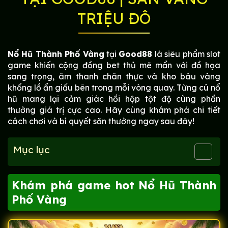
TRIỆU ĐÔ
Nổ Hũ Thành Phố Vàng
tại
Good88
là siêu phẩm slot
game khiến cộng đồng bet thủ mê mẩn với đồ họa
sang trọng, âm thanh chân thực và kho báu vàng
khổng lồ ẩn giấu bên trong mỗi vòng quay. Từng cú nổ
hũ mang lại cảm giác hồi hộp tột độ cùng phần
thưởng giá trị cực cao. Hãy cùng khám phá chi tiết
cách chơi và bí quyết săn thưởng ngay sau đây!
Mục lục
Khám phá game hot Nổ Hũ Thành
Phố Vàng