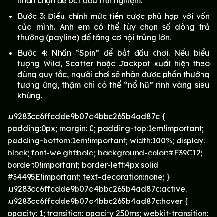
nhấn chọn để bắt đầu trải nghiệm.
Bước 3: Điều chỉnh mức tiền cược phù hợp với vốn
của mình. Anh em có thể tùy chọn số dòng trả
thưởng (payline) để tăng cơ hội trúng lớn.
Bước 4: Nhấn “Spin” để bắt đầu chơi. Nếu biểu
tượng Wild, Scatter hoặc Jackpot xuất hiện theo
đúng quy tắc, người chơi sẽ nhận được phần thưởng
tương ứng, thậm chí có thể “nổ hũ” rinh vàng siêu
khủng.
.u9283cc6ffcdde9b07a4bbc265b4ad87c {
padding:0px; margin: 0; padding-top:1em!important;
padding-bottom:1em!important; width:100%; display:
block; font-weight:bold; background-color:#F39C12;
border:0!important; border-left:4px solid
#34495E!important; text-decoration:none; }
.u9283cc6ffcdde9b07a4bbc265b4ad87c:active,
.u9283cc6ffcdde9b07a4bbc265b4ad87c:hover {
opacity: 1; transition: opacity 250ms; webkit-transition: