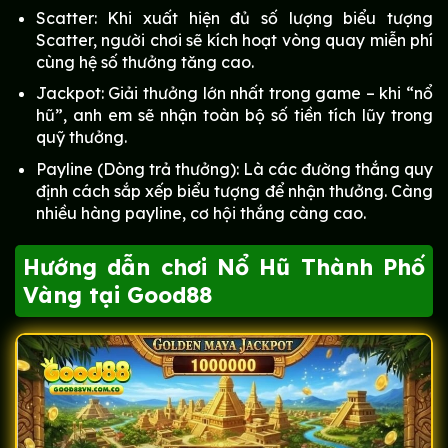
Scatter: Khi xuất hiện đủ số lượng biểu tượng
Scatter, người chơi sẽ kích hoạt vòng quay miễn phí
cùng hệ số thưởng tăng cao.
Jackpot: Giải thưởng lớn nhất trong game – khi “nổ
hũ”, anh em sẽ nhận toàn bộ số tiền tích lũy trong
quỹ thưởng.
Payline (Dòng trả thưởng): Là các đường thắng quy
định cách sắp xếp biểu tượng để nhận thưởng. Càng
nhiều hàng payline, cơ hội thắng càng cao.
Hướng dẫn chơi Nổ Hũ Thành Phố
Vàng tại Good88