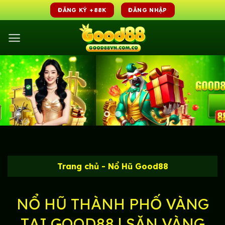
Chuyển
ĐĂNG KÝ +88K
ĐĂNG NHẬP
đến
nội
dung
Trang chủ
-
Nổ Hũ Good88
NỔ HŨ THÀNH PHỐ VÀNG
TẠI GOOD88 | SĂN VÀNG