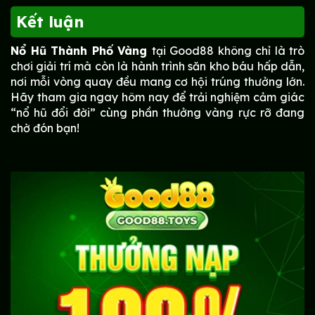
Kết luận
Nổ Hũ Thành Phố Vàng
tại Good88 không chỉ là trò
chơi giải trí mà còn là hành trình săn kho báu hấp dẫn,
nơi mỗi vòng quay đều mang cơ hội trúng thưởng lớn.
Hãy tham gia ngay hôm nay để trải nghiệm cảm giác
“nổ hũ đổi đời” cùng phần thưởng vàng rực rỡ đang
chờ đón bạn!