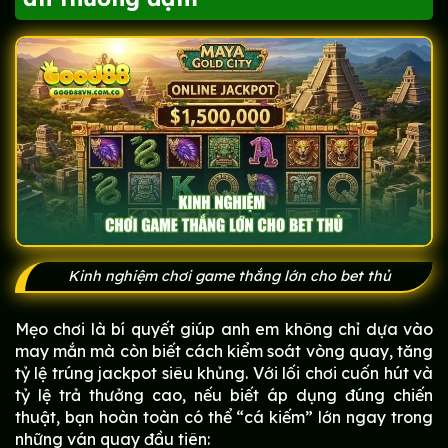
Kinh nghiệm chơi game thắng lớn cho bet thủ
Mẹo chơi là bí quyết giúp anh em không chỉ dựa vào
may mắn mà còn biết cách kiểm soát vòng quay, tăng
tỷ lệ trúng jackpot siêu khủng. Với lối chơi cuốn hút và
tỷ lệ trả thưởng cao, nếu biết áp dụng đúng chiến
thuật, bạn hoàn toàn có thể “cá kiếm” lớn ngay trong
những ván quay đầu tiên: