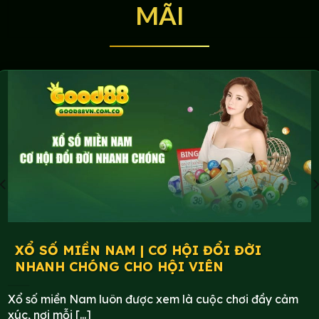
MÃI
XỔ SỐ MIỀN NAM | CƠ HỘI ĐỔI ĐỜI
NHANH CHÓNG CHO HỘI VIÊN
Xổ số miền Nam luôn được xem là cuộc chơi đầy cảm
xúc, nơi mỗi [...]