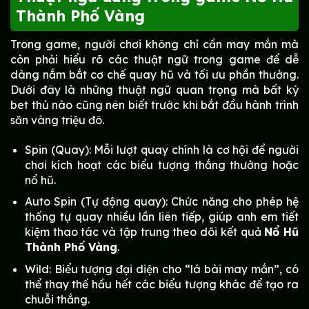
Thành Phố Vàng
Trong game, người chơi không chỉ cần may mắn mà
còn phải hiểu rõ các thuật ngữ trong game để dễ
dàng nắm bắt cơ chế quay hũ và tối ưu phần thưởng.
Dưới đây là những thuật ngữ quan trọng mà bất kỳ
bet thủ nào cũng nên biết trước khi bắt đầu hành trình
săn vàng triệu đô.
Spin (Quay): Mỗi lượt quay chính là cơ hội để người
chơi kích hoạt các biểu tượng thắng thưởng hoặc
nổ hũ.
Auto Spin (Tự động quay): Chức năng cho phép hệ
thống tự quay nhiều lần liên tiếp, giúp anh em tiết
kiệm thao tác và tập trung theo dõi kết quả
Nổ Hũ
Thành Phố Vàng
.
Wild: Biểu tượng đại diện cho “lá bài may mắn”, có
thể thay thế hầu hết các biểu tượng khác để tạo ra
chuỗi thắng.