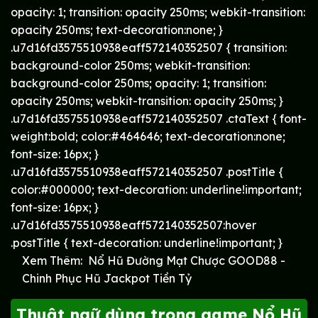
opacity: 1; transition: opacity 250ms; webkit-transition:
opacity 250ms; text-decoration:none; }
.u7d16fd3575510938eaff572140352507 { transition:
background-color 250ms; webkit-transition:
background-color 250ms; opacity: 1; transition:
opacity 250ms; webkit-transition: opacity 250ms; }
.u7d16fd3575510938eaff572140352507 .ctaText { font-
weight:bold; color:#464646; text-decoration:none;
font-size: 16px; }
.u7d16fd3575510938eaff572140352507 .postTitle {
color:#000000; text-decoration: underline!important;
font-size: 16px; }
.u7d16fd3575510938eaff572140352507:hover
.postTitle { text-decoration: underline!important; }
Xem Thêm:
Nổ Hũ Đường Mạt Chược GOOD88 -
Chinh Phục Hũ Jackpot Tiền Tỷ
Thuật ngữ dùng trong game Nổ Hũ