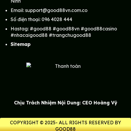
Ninh
Email:
support@good88vn.com.co
Số điện thoại: 096 4028 444
Hastag: #good88 #good88vn #good88casino
#nhacaigood88 #trangchugood88
Sitemap
Chịu Trách Nhiệm Nội Dung:
CEO Hoàng Vỹ
COPYRIGHT © 2025- ALL RIGHTS RESERVED BY
GOOD88