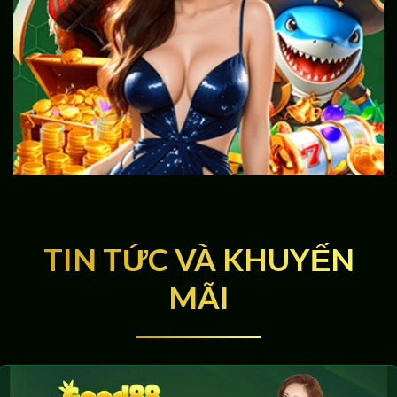
TIN TỨC VÀ KHUYẾN
MÃI