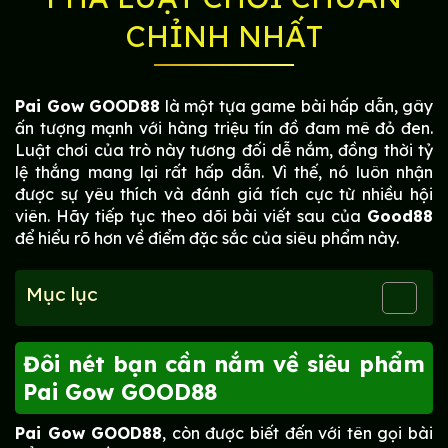
CHỈNH NHẤT
Pai Gow GOOD88
là một tựa game bài hấp dẫn, gây
ấn tượng mạnh với hàng triệu tín đồ đam mê đỏ đen.
Luật chơi của trò này tương đối dễ nắm, đồng thời tỷ
lệ thắng mang lại rất hấp dẫn. Vì thế, nó luôn nhận
được sự yêu thích và đánh giá tích cực từ nhiều hội
viên. Hãy tiếp tục theo dõi bài viết sau của
Good88
để hiểu rõ hơn về điểm đặc sắc của siêu phẩm này.
Mục lục
Đôi nét bạn cần nắm về siêu phẩm
Pai Gow GOOD88
Pai Gow GOOD88
, còn được biết đến với tên gọi bài