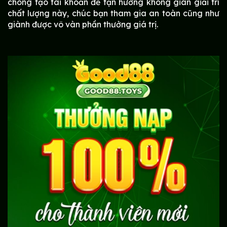
chóng tạo tài khoản để tận hưởng không gian giải trí
chất lượng này, chúc bạn tham gia an toàn cũng như
giành được vô vàn phần thưởng giá trị.