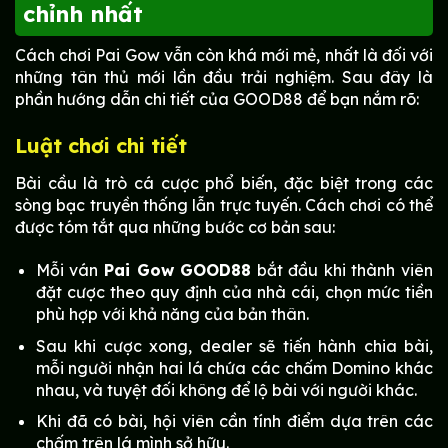
chỉnh nhất
Cách chơi Pai Gow vẫn còn khá mới mẻ, nhất là đối với
những tân thủ mới lần đầu trải nghiệm. Sau đây là
phần hướng dẫn chi tiết của GOOD88 để bạn nắm rõ:
Luật chơi chi tiết
Bài cầu là trò cá cược phổ biến, đặc biệt trong các
sòng bạc truyền thống lẫn trực tuyến. Cách chơi có thể
được tóm tắt qua những bước cơ bản sau:
Mỗi ván
Pai Gow GOOD88
bắt đầu khi thành viên
đặt cược theo quy định của nhà cái, chọn mức tiền
phù hợp với khả năng của bản thân.
Sau khi cược xong, dealer sẽ tiến hành chia bài,
mỗi người nhận hai lá chứa các chấm Domino khác
nhau, và tuyệt đối không để lộ bài với người khác.
Khi đã có bài, hội viên cần tính điểm dựa trên các
chấm trên lá mình sở hữu.