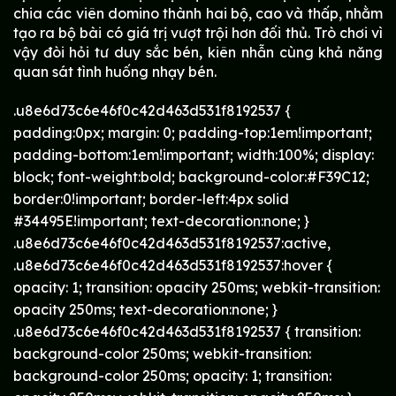
chia các viên domino thành hai bộ, cao và thấp, nhằm
tạo ra bộ bài có giá trị vượt trội hơn đối thủ. Trò chơi vì
vậy đòi hỏi tư duy sắc bén, kiên nhẫn cùng khả năng
quan sát tình huống nhạy bén.
.u8e6d73c6e46f0c42d463d531f8192537 {
padding:0px; margin: 0; padding-top:1em!important;
padding-bottom:1em!important; width:100%; display:
block; font-weight:bold; background-color:#F39C12;
border:0!important; border-left:4px solid
#34495E!important; text-decoration:none; }
.u8e6d73c6e46f0c42d463d531f8192537:active,
.u8e6d73c6e46f0c42d463d531f8192537:hover {
opacity: 1; transition: opacity 250ms; webkit-transition:
opacity 250ms; text-decoration:none; }
.u8e6d73c6e46f0c42d463d531f8192537 { transition:
background-color 250ms; webkit-transition:
background-color 250ms; opacity: 1; transition: