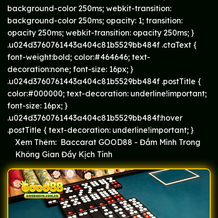
background-color 250ms; webkit-transition:
background-color 250ms; opacity: 1; transition:
opacity 250ms; webkit-transition: opacity 250ms; }
.u024d3760761443a404c81b5529bb484f .ctaText {
font-weight:bold; color:#464646; text-
decoration:none; font-size: 16px; }
.u024d3760761443a404c81b5529bb484f .postTitle {
color:#000000; text-decoration: underline!important;
font-size: 16px; }
.u024d3760761443a404c81b5529bb484f:hover
.postTitle { text-decoration: underline!important; }
Xem Thêm:
Baccarat GOOD88 - Đắm Mình Trong
Không Gian Đầy Kịch Tính