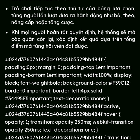
Trò chơi tiếp tục theo thứ tự của bảng lựa chọn,
từng người lần lượt đưa ra hành động như bỏ, theo,
nâng cấp hoặc tăng cược.
Khi mọi người hoàn tất quyết định, hệ thống sẽ mở
các quân còn lại, xác định kết quả dựa trên tổng
điểm mà từng hội viên đạt được.
.u024d3760761443a404c81b5529bb484f {
padding:0px; margin: 0; padding-top:1em!important;
padding-bottom:1em!important; width:100%; display:
block; font-weight:bold; background-color:#F39C12;
border:0!important; border-left:4px solid
#34495E!important; text-decoration:none; }
.u024d3760761443a404c81b5529bb484f:active,
.u024d3760761443a404c81b5529bb484f:hover {
opacity: 1; transition: opacity 250ms; webkit-transition:
opacity 250ms; text-decoration:none; }
.u024d3760761443a404c81b5529bb484f { transition: